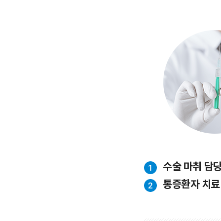
수술 마취 담
1
통증환자 치료
2