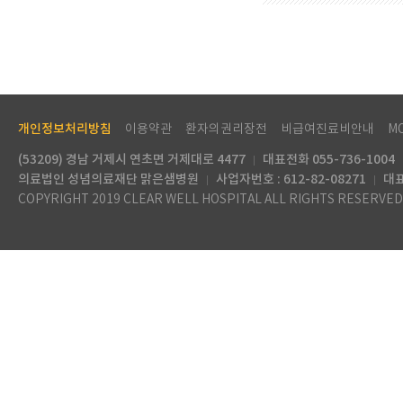
개인정보처리방침
이용약관
환자의권리장전
비급여진료비안내
M
(53209) 경남 거제시 연초면 거제대로 4477
대표전화 055-736-1004
의료법인 성념의료재단 맑은샘병원
사업자번호 : 612-82-08271
대표
COPYRIGHT 2019 CLEAR WELL HOSPITAL ALL RIGHTS RESERVED