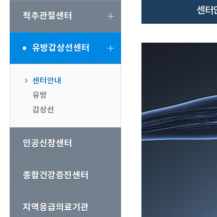
센터
척추관절센터
유방갑상선센터
센터안내
유방
갑상선
인공신장센터
종합건강증진센터
지역응급의료기관