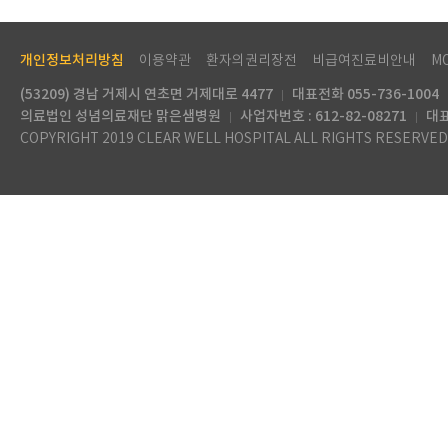
개인정보처리방침
이용약관
환자의권리장전
비급여진료비안내
M
(53209) 경남 거제시 연초면 거제대로 4477
대표전화 055-736-1004
의료법인 성념의료재단 맑은샘병원
사업자번호 : 612-82-08271
대표
COPYRIGHT 2019 CLEAR WELL HOSPITAL ALL RIGHTS RESERVED