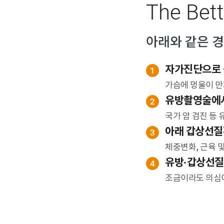
The Bett
아래와 같은 
자가진단으로 
1
가슴에 멍울이 만
유방촬영술에서
2
국가 암 검진 등
아래 갑상선질
3
체중변화, 근육 및
유방·갑상선질
4
조금이라도 의심이