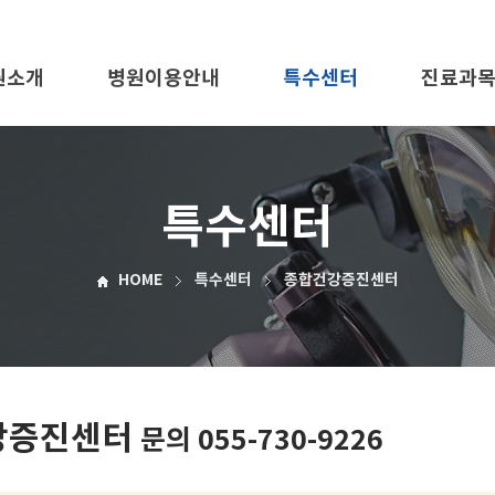
원소개
병원이용안내
특수센터
진료과
특수센터
HOME
특수센터
종합건강증진센터
강증진센터
문의 055-730-9226