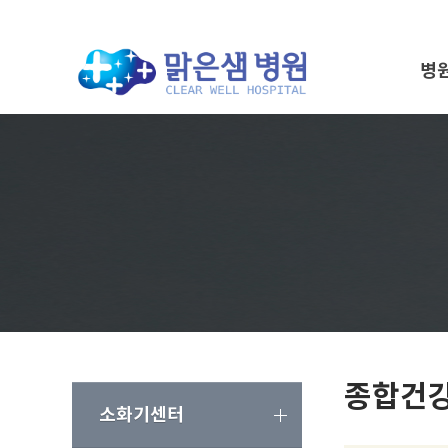
병
종합건
소화기센터