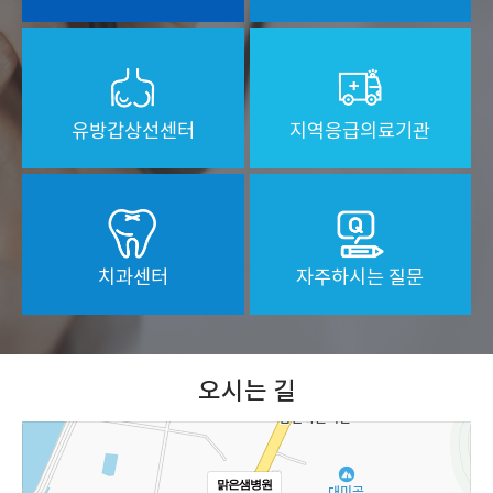
유방갑상선센터
지역응급의료기관
치과센터
자주하시는 질문
오시는 길
맑은샘병원