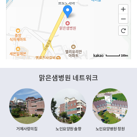
100m
맑은샘병원 네트워크
거제사랑의집
노인요양원 솔향
노인요양병원 정원