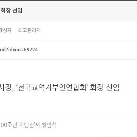
 회장 선임
작성자
최고관리자
html?idxno=69224